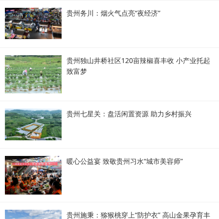
贵州务川：烟火气点亮“夜经济”
贵州独山井桥社区120亩辣椒喜丰收 小产业托起
致富梦
贵州七星关：盘活闲置资源 助力乡村振兴
暖心公益宴 致敬贵州习水“城市美容师”
贵州施秉：猕猴桃穿上“防护衣” 高山金果孕育丰