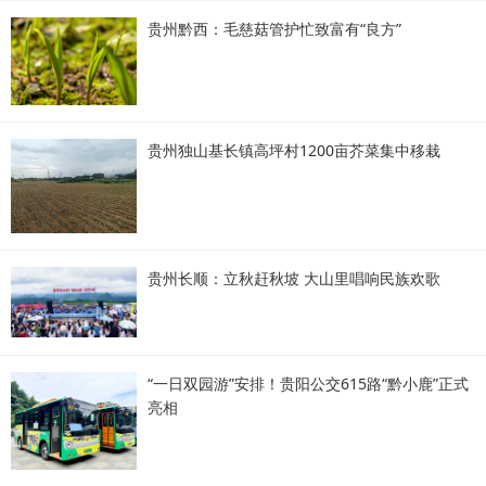
贵州黔西：毛慈菇管护忙致富有“良方”
贵州独山基长镇高坪村1200亩芥菜集中移栽
贵州长顺：立秋赶秋坡 大山里唱响民族欢歌
“一日双园游”安排！贵阳公交615路“黔小鹿”正式
亮相