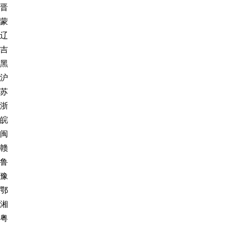
晋
蒙
辽
吉
黑
沪
苏
浙
皖
闽
赣
鲁
豫
鄂
湘
粤