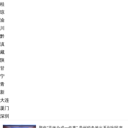
桂
琼
渝
川
黔
滇
藏
陕
甘
宁
青
新
大连
厦门
深圳
聚焦“高效办成一件事” 贵州税务推出系列利民惠