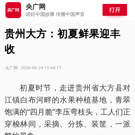
央广网
讲好中国故事 传播中国声音
贵州大方：初夏鲜果迎丰
收
源：央广网
2026-06-24 15:44:17
初夏时节，走进贵州省大方县对
江镇白布河畔的水果种植基地，青翠
饱满的“四月脆”李压弯枝头，工人们正
穿梭林间，采摘、分拣、装筐，一派