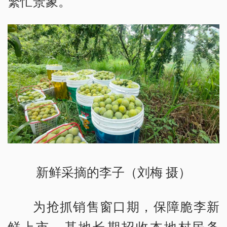
繁忙景象。
新鲜采摘的李子（刘梅 摄）
为抢抓销售窗口期，保障脆李新
鲜上市，基地长期招收本地村民务