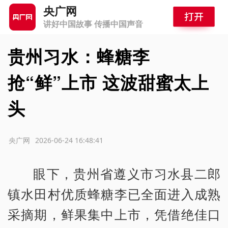
央广网
讲好中国故事 传播中国声音
贵州习水：蜂糖李
抢“鲜”上市 这波甜蜜太上
头
源：央广网
2026-06-24 16:48:41
眼下，贵州省遵义市习水县二郎
镇水田村优质蜂糖李已全面进入成熟
采摘期，鲜果集中上市，凭借绝佳口