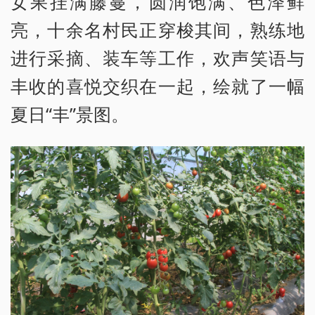
女果挂满藤蔓，圆润饱满、色泽鲜
亮，十余名村民正穿梭其间，熟练地
进行采摘、装车等工作，欢声笑语与
丰收的喜悦交织在一起，绘就了一幅
夏日“丰”景图。