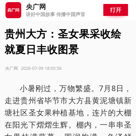
央广网
讲好中国故事 传播中国声音
贵州大方：圣女果采收绘
就夏日丰收图景
源：央广网
2026-07-09 18:05:56
小暑刚过，万物繁盛。7月8日，
走进贵州省毕节市大方县黄泥塘镇新
塘社区圣女果种植基地，连片的大棚
在阳光下熠熠生辉。棚内，一串串圣