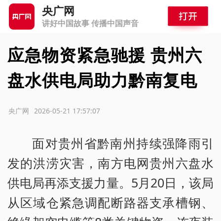
央广网
讲好中国故事 传播中国声音
应急物资紧急驰援 贵州六
盘水供电局助力黔南复电
源：央广网
2026-05-21 17:57:07
面对贵州省黔南州持续强降雨引
发的洪涝灾害，南方电网贵州六盘水
供电局再添支援力量。5月20日，该局
从区域仓紧急调配断路器支承槽钢、