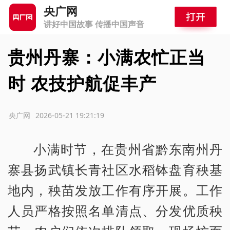
央广网
讲好中国故事 传播中国声音
贵州丹寨：小满农忙正当
时 农技护航促丰产
源：央广网
2026-05-21 19:21:19
小满时节，在贵州省黔东南州丹
寨县扬武镇长青社区水稻钵盘育秧基
地内，秧苗发放工作有序开展。工作
人员严格按照名单清点、分发优质秧