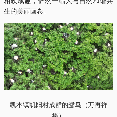
相映成趣，俨然一幅人与自然和谐共
生的美丽画卷。
凯本镇凯阳村成群的鹭鸟（万再祥
摄）