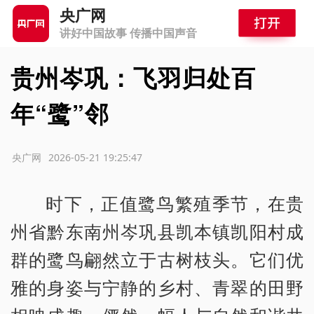
央广网
讲好中国故事 传播中国声音
贵州岑巩：飞羽归处百
年“鹭”邻
源：央广网
2026-05-21 19:25:47
时下，正值鹭鸟繁殖季节，在贵
州省黔东南州岑巩县凯本镇凯阳村成
群的鹭鸟翩然立于古树枝头。它们优
雅的身姿与宁静的乡村、青翠的田野