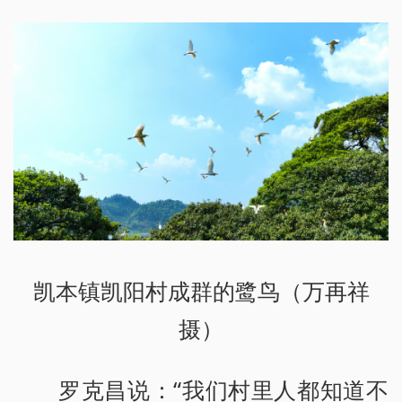
凯本镇凯阳村成群的鹭鸟（万再祥
摄）
罗克昌说：“我们村里人都知道不