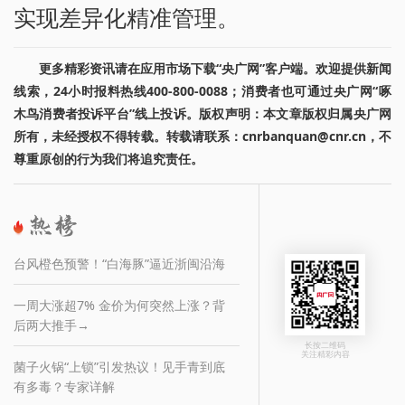
实现差异化精准管理。
更多精彩资讯请在应用市场下载“央广网”客户端。欢迎提供新闻
线索，24小时报料热线400-800-0088；消费者也可通过央广网“啄
木鸟消费者投诉平台”线上投诉。版权声明：本文章版权归属央广网
所有，未经授权不得转载。转载请联系：cnrbanquan@cnr.cn，不
尊重原创的行为我们将追究责任。
台风橙色预警！“白海豚”逼近浙闽沿海
一周大涨超7% 金价为何突然上涨？背
后两大推手→
长按二维码
关注精彩内容
菌子火锅“上锁”引发热议！见手青到底
有多毒？专家详解