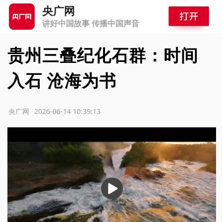
央广网
讲好中国故事 传播中国声音
贵州三叠纪化石群：时间
入石 沧海为书
源：央广网
2026-06-14 10:39:13
播
放