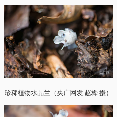
珍稀植物水晶兰（央广网发 赵桦 摄）