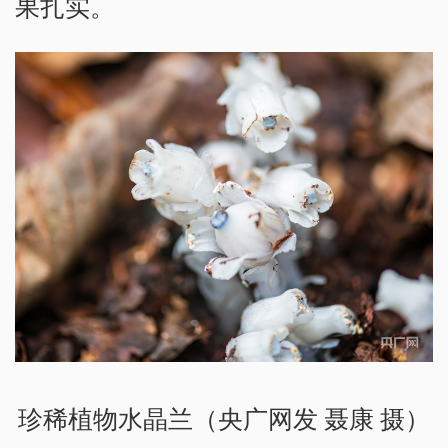
果扎实。
珍稀植物水晶兰（央广网发 聂康 摄）