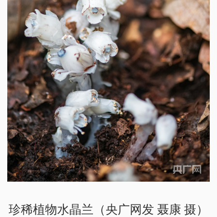
珍稀植物水晶兰（央广网发 聂康 摄）