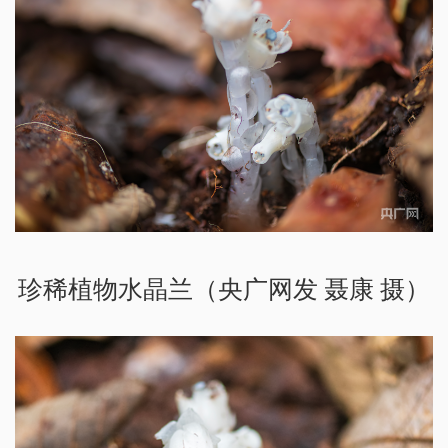
珍稀植物水晶兰（央广网发 聂康 摄）