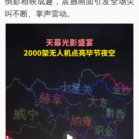
倒影相映成趣，震撼画面引发全场尖
叫不断、掌声雷动。
播
放