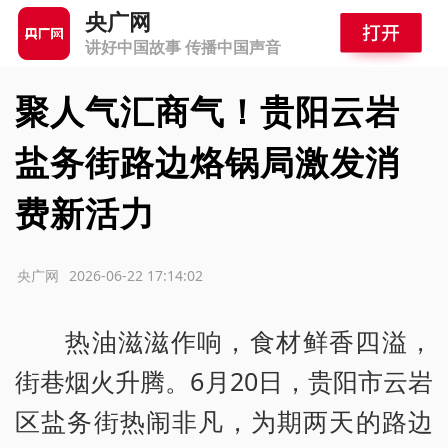
央广网
讲好中国故事 传播中国声音
聚人气汇商气！贵阳云岩
盐务街路边烙锅局激发消
费新活力
源：央广网
2026-06-22 17:14:02
热油滋滋作响，食材鲜香四溢，
街巷烟火升腾。6月20日，贵阳市云岩
区盐务街热闹非凡，为期两天的路边