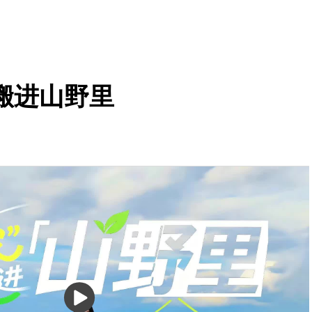
搬进山野里
播
放