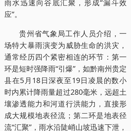
雨水迅速向谷底汇聚，形成“漏斗效
应”。
贵州省气象局工作人员介绍，一
场特大暴雨演变为威胁生命的洪灾，
通常经历四个紧密相连的环节：第一
环是短时强降雨“引爆”，如黔南州贵定
县在5月18日深夜至19日凌晨的数小
时内累计降雨量超过280毫米，远超土
壤渗透能力和河道行洪能力，直接形
成大规模地表径流；第二环是地表径
流“汇聚”，雨水沿陡峭山坡迅速下泄，