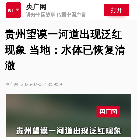
央广网
讲好中国故事 传播中国声音
贵州望谟一河道出现泛红
现象 当地：水体已恢复清
澈
源：央广网
2026-07-06 18:59:59