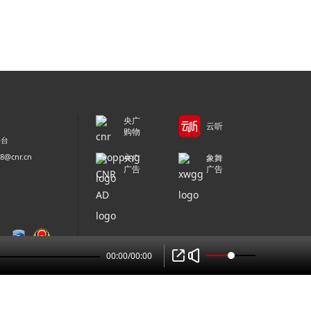
央广
云听
购物
平台
@cnr.cn
央广
象舞
广告
广告
00:00
/
00:00