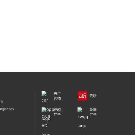
央广
云听
购物
平台
@cnr.cn
央广
象舞
广告
广告