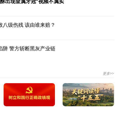
桃酥出现金属牙冠”视频不属实
致八级伤残 该由谁来赔？
陷阱 警方斩断黑灰产业链
更多>>