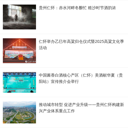
贵州仁怀：赤水河畔冬酿忙 糙沙时节酒韵浓
仁怀举办乙巳年高粱归仓仪式暨2025高粱文化季
活动
中国酱香白酒核心产区（仁怀）美酒献华夏（贵
阳站）宣传推介会举行
推动城市转型 促进产业升级——贵州仁怀构建新
兴产业体系重点工作