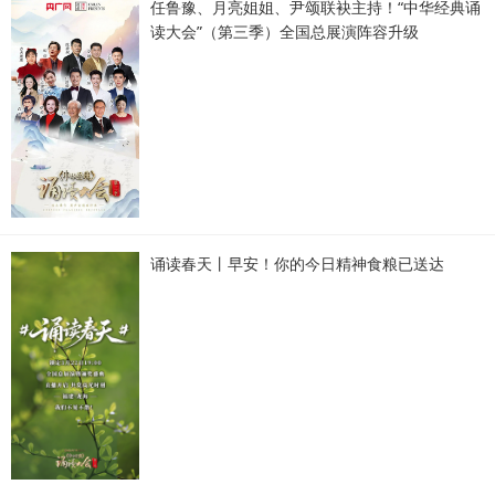
任鲁豫、月亮姐姐、尹颂联袂主持！“中华经典诵
读大会”（第三季）全国总展演阵容升级
诵读春天丨早安！你的今日精神食粮已送达