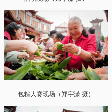
包粽大赛现场（郑宇潇 摄）