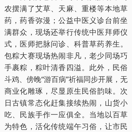
农摆满了艾草、天麻、重楼等本地草
药，药香弥漫；公益中医义诊台前坐
满群众，现场还举行传统中医拜师仪
式，医师把脉问诊、科普草药养生。
包粽大赛现场热闹非凡，老少同场巧
手裹粽，粽叶清香四溢。此外，民俗
斗鸡、傍晚“游百病”祈福同步开展，无
商业化雕琢，尽显原生民俗韵味。次
日古镇常态化赶集接续热闹，山货小
吃、民族手作一应俱全。当地以百草
为特色，活化传统端午习俗，让市民