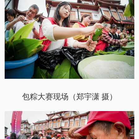
包粽大赛现场（郑宇潇 摄）