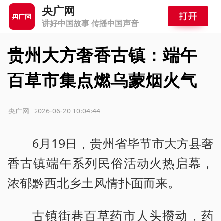
央广网
讲好中国故事 传播中国声音
贵州大方奢香古镇：端午
百草市集点燃乌蒙烟火气
源：央广网
2026-06-20 10:04:44
6月19日，贵州省毕节市大方县奢
香古镇端午系列民俗活动火热启幕，
浓郁黔西北乡土风情扑面而来。
古镇街巷百草药市人头攒动，药