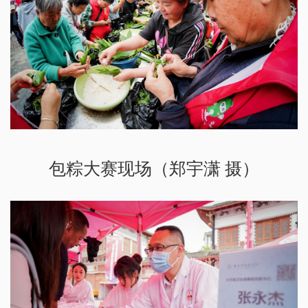
包粽大赛现场（郑宇潇 摄）