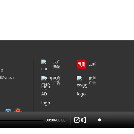
央广
云听
购物
平台
@cnr.cn
央广
象舞
广告
广告
00:00
/
00:00