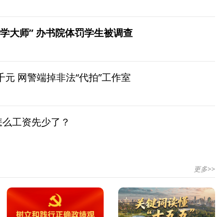
学大师” 办书院体罚学生被调查
元 网警端掉非法“代拍”工作室
怎么工资先少了？
更多>>