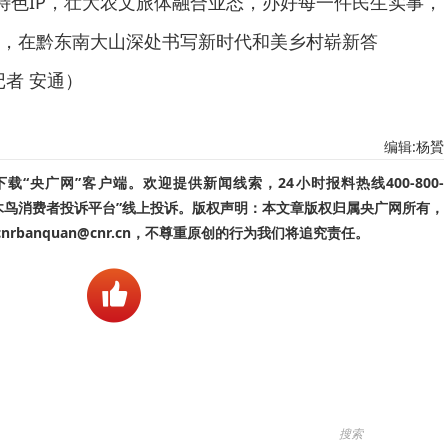
’特色IP，壮大农文旅体融合业态，办好每一件民生实事，
，在黔东南大山深处书写新时代和美乡村崭新答
者 安通）
编辑:杨贇
“央广网”客户端。欢迎提供新闻线索，24小时报料热线400-800-
啄木鸟消费者投诉平台”线上投诉。版权声明：本文章版权归属央广网所有，
banquan@cnr.cn，不尊重原创的行为我们将追究责任。