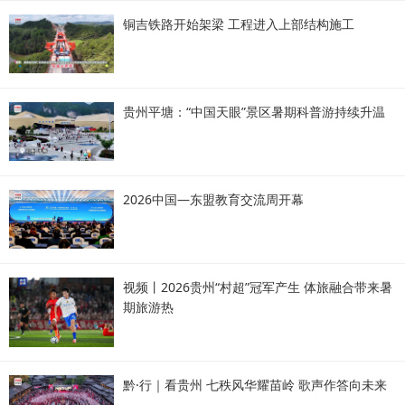
铜吉铁路开始架梁 工程进入上部结构施工
贵州平塘：“中国天眼”景区暑期科普游持续升温
2026中国—东盟教育交流周开幕
视频丨2026贵州“村超”冠军产生 体旅融合带来暑
期旅游热
黔·行｜看贵州 七秩风华耀苗岭 歌声作答向未来