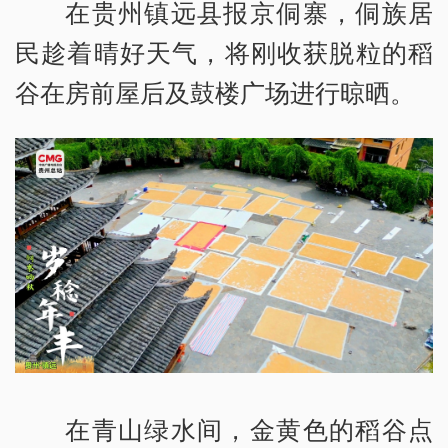
在贵州镇远县报京侗寨，侗族居
民趁着晴好天气，将刚收获脱粒的稻
谷在房前屋后及鼓楼广场进行晾晒。
在青山绿水间，金黄色的稻谷点