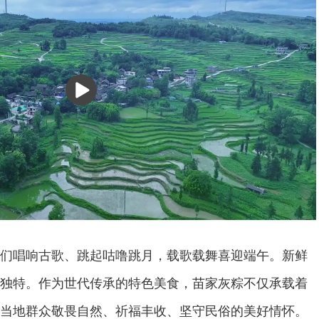
播
放
们唱响古歌、跳起咕噜跳月，载歌载舞喜迎端午。新鲜
独特。作为世代传承的特色美食，苗家灰粽不仅承载着
当地群众敬畏自然、祈福丰收、坚守民俗的美好情怀。