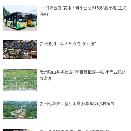
“一日双园游”安排！贵阳公交615路“黔小鹿”正式
亮相
贵州务川：烟火气点亮“夜经济”
贵州独山井桥社区120亩辣椒喜丰收 小产业托起
致富梦
贵州七星关：盘活闲置资源 助力乡村振兴