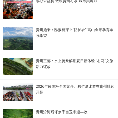
暖心公益宴 致敬贵州习水“城市美容师”
贵州施秉：猕猴桃穿上“防护衣” 高山金果孕育丰
收希望
贵州三都：水上骑乘解锁夏日新体验 “村马”文旅
活力绽放
2026年民体杯全国龙舟、独竹漂比赛在贵州镇远
开幕
贵州沿河后坪乡千亩玉米迎丰收